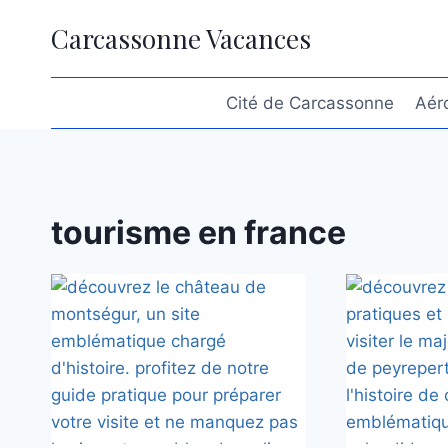
Aller
Carcassonne Vacances
au
contenu
Cité de Carcassonne
Aér
tourisme en france