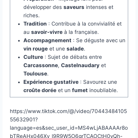
développer des
saveurs
intenses et
riches.
Tradition
: Contribue à la convivialité et
au
savoir-vivre
à la française.
Accompagnement
: Se déguste avec un
vin rouge
et une
salade
.
Culture
: Sujet de débats entre
Carcassonne
,
Castelnaudary
et
Toulouse
.
Expérience gustative
: Savourez une
croûte dorée
et un
fumet
inoubliable.
https://www.tiktok.com/@/video/70443484105
55632901?
language=es&sec_user_id=MS4wLjABAAAAr8o
bTReAHx046Xv_l9R9W5O6grTCAOCtH0vQh-