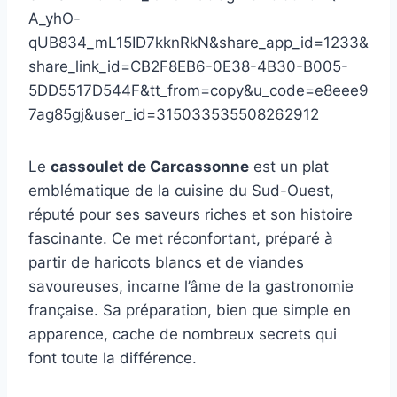
A_yhO-
qUB834_mL15ID7kknRkN&share_app_id=1233&
share_link_id=CB2F8EB6-0E38-4B30-B005-
5DD5517D544F&tt_from=copy&u_code=e8eee9
7ag85gj&user_id=315033535508262912
Le
cassoulet de Carcassonne
est un plat
emblématique de la cuisine du Sud-Ouest,
réputé pour ses saveurs riches et son histoire
fascinante. Ce met réconfortant, préparé à
partir de haricots blancs et de viandes
savoureuses, incarne l’âme de la gastronomie
française. Sa préparation, bien que simple en
apparence, cache de nombreux secrets qui
font toute la différence.