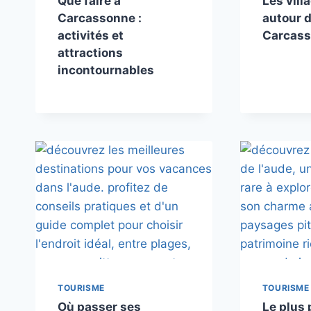
Que faire à
Les vill
Carcassonne :
autour 
activités et
Carcas
attractions
incontournables
TOURISME
TOURISME
Où passer ses
Le plus 