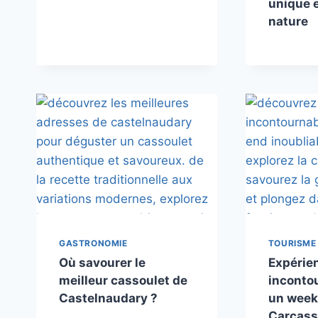
unique e
nature
GASTRONOMIE
TOURISME
Où savourer le
Expérie
meilleur cassoulet de
inconto
Castelnaudary ?
un week
Carcas