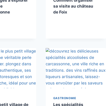
ages à explorer
Comment organiser
de
sa visite au château
sonne
de Foix
GASTRONOMIE
petit village de
Les spécialités