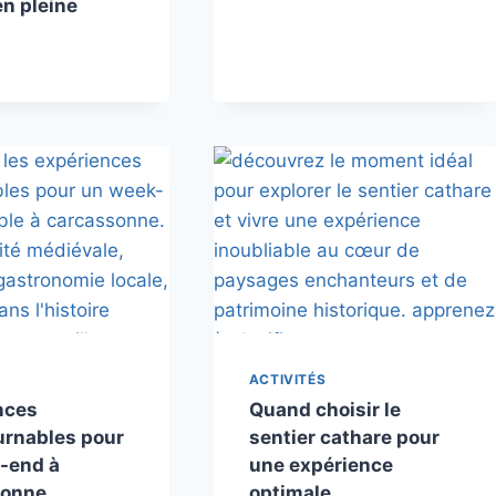
n pleine
ACTIVITÉS
nces
Quand choisir le
urnables pour
sentier cathare pour
-end à
une expérience
sonne
optimale